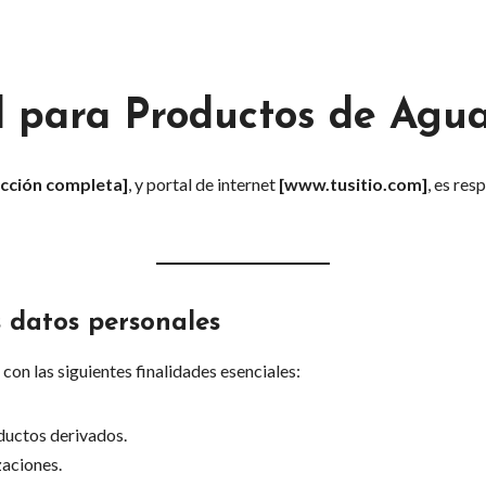
d para Productos de Agu
ección completa]
, y portal de internet
[
www.tusitio.com
]
, es res
s datos personales
con las siguientes finalidades esenciales:
ductos derivados.
zaciones.