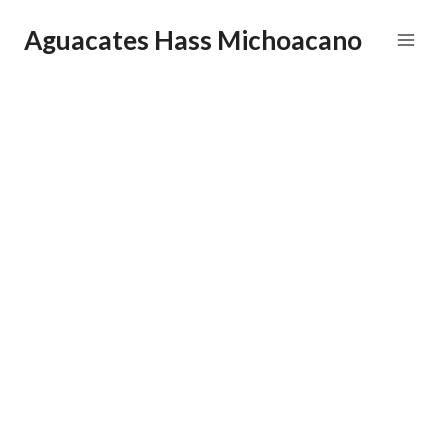
Saltar
Aguacates Hass Michoacano
al
contenido